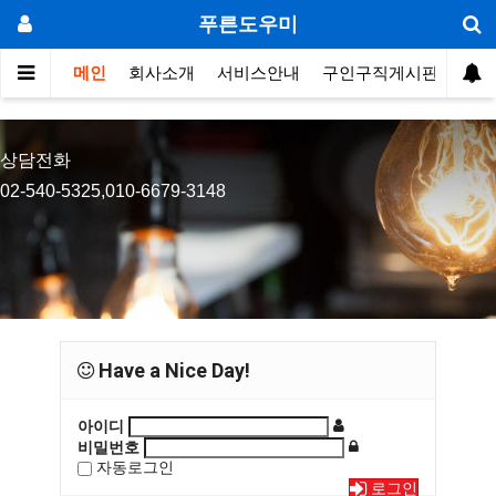
푸른도우미
메인
회사소개
서비스안내
구인구직게시판
구인
상담전화
02-540-5325,010-6679-3148
Have a Nice Day!
아이디
비밀번호
자동로그인
로그인