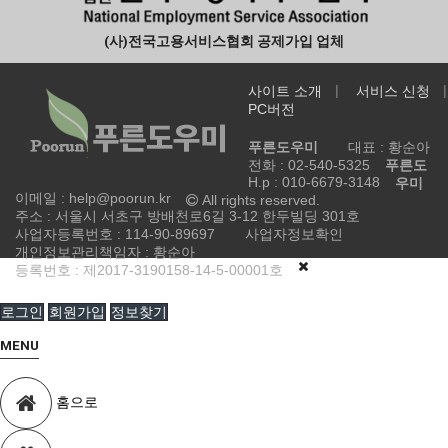
(사)전국고용서비스협회 공제가입 업체
사이트 소개
서비스 신청
PC버전
푸른도우미
대표 : 황순아
전화 :
02-540-5325
푸른도
H.p :
010-6679-3148
우미
이메일 :
help@poorun.kr
All rights reserved.
주소 : 서울시 서초구 방배천로6길 3-12 한두빌딩 301호
사업자등록번호 :
114-90-89697
사업자정보확인
개인정보관리책임자 : 황순아
등록번호 : 제2017-3190158-14-5-00001호
로그인
회원가입
정보찾기
MENU
홈으로