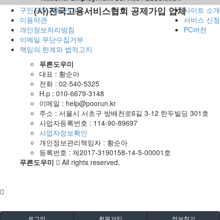
(사)전국고용서비스협회 공제가입 업체
구인구직 이용안내
사이트 소개
이용약관
서비스 신청
개인정보처리방침
PC버전
이메일 무단수집거부
책임의 한계와 법적고지
푸른도우미
대표 : 황순아
전화 :
02-540-5325
H.p :
010-6679-3148
이메일 :
help@poorun.kr
주소 : 서울시 서초구 방배천로6길 3-12 한두빌딩 301호
사업자등록번호 :
114-90-89697
사업자정보확인
개인정보관리책임자 : 황순아
등록번호 : 제2017-3190158-14-5-00001호
푸른도우미
All rights reserved.
로그인
회원가입
정보찾기