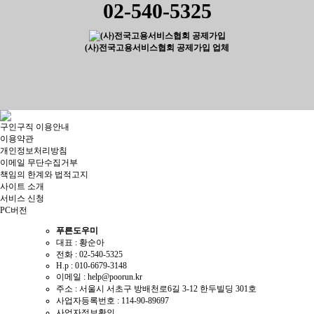
02-540-5325
(사)전국고용서비스협회 공제가입 업체
구인구직 이용안내
이용약관
개인정보처리방침
이메일 무단수집거부
책임의 한계와 법적고지
사이트 소개
서비스 신청
PC버전
푸른도우미
대표 : 황순아
전화 :
02-540-5325
H.p :
010-6679-3148
이메일 :
help@poorun.kr
주소 : 서울시 서초구 방배천로6길 3-12 한두빌딩 301호
사업자등록번호 :
114-90-89697
사업자정보확인