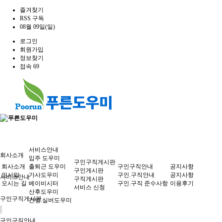
즐겨찾기
RSS 구독
08월 09일(일)
로그인
회원가입
정보찾기
접속 69
푸른도우미
서비스안내
회사소개
입주 도우미
구인구직게시판
회사소개
출퇴근 도우미
구인구직안내
공지사항
구인게시판
인사말
가사도우미
구인.구직안내
공지사항
서비스안내
구직게시판
오시는 길
베이비시터
구인.구직 준수사항
이용후기
서비스 신청
산후도우미
구인구직게시판
간병.실버도우미
구인구직안내