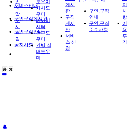
인
도우미
게시
지
서비스안내
사
가사도
판
구인.구직
사
말
우미
구직
안내
항
구인구직게시판
오
베이비
게시
구인.구직
이
시
시터
판
준수사항
용
구인구직안내
는
산후도
서비
후
길
우미
스 신
기
공지사항
간병.실
청
버도우
미