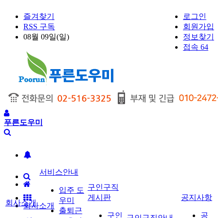
즐겨찾기
로그인
RSS 구독
회원가입
08월 09일(일)
정보찾기
접속 64
푸른도우미
서비스안내
구인구직
입주 도
게시판
공지사항
우미
회사소개
회사소개
출퇴근
구인
공
구인구직안내