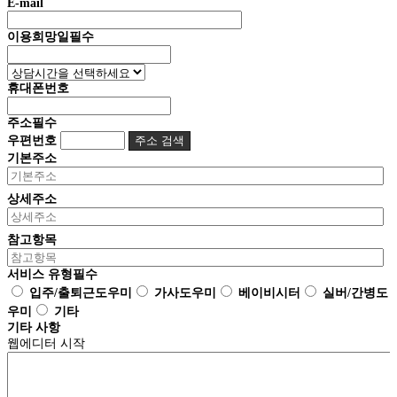
E-mail
이용희망일
필수
휴대폰번호
주소
필수
우편번호
주소 검색
기본주소
상세주소
참고항목
서비스 유형
필수
입주/출퇴근도우미
가사도우미
베이비시터
실버/간병도
우미
기타
기타 사항
웹에디터 시작